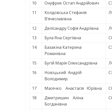
10
Онуфрик Остап Андрійович
С
11
Колдовська Стефанія
Л
В’ячеславівна
12
Делісандру Софія Андріївна
Л
13
Була Яна Сергіївна
С
14
Базакіна Катерина
С
Романівна
15
Бугій Марія Олександрівна
Л
16
Новіцький Андрій
С
Володимир.
17
Масечко Анастасія Юрївна
С
18
Дмитришин Аліна
С
Богданівна