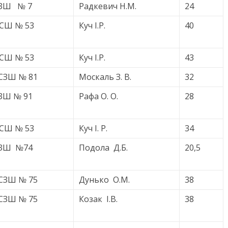
ЗШ № 7
Радкевич Н.М.
24
СШ № 53
Куч І.Р.
40
СШ № 53
Куч І.Р.
43
СЗШ № 81
Москаль З. В.
32
ЗШ № 91
Рафа О. О.
28
СШ № 53
Куч І. Р.
34
ЗШ №74
Подола Д.Б.
20,5
СЗШ № 75
Дунько О.М.
38
СЗШ № 75
Козак І.В.
38