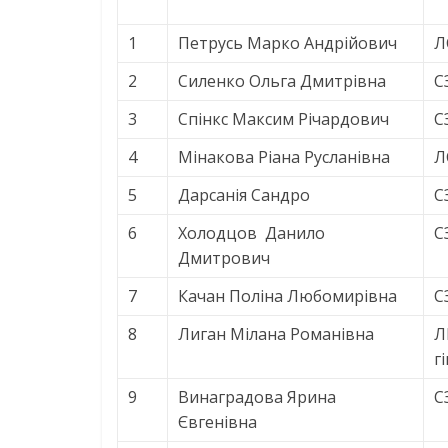
1
Петрусь Марко Андрійович
Л
2
Силенко Ольга Дмитрівна
С
3
Спінкс Максим Річардович
С
4
Мінакова Ріана Русланівна
Л
5
Дарсанія Сандро
С
6
Холодцов Данило
С
Дмитрович
7
Качан Поліна Любомирівна
С
8
Лиган Мілана Романівна
Л
г
9
Винаградова Ярина
С
Євгенівна