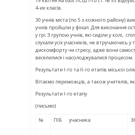
19 квітня на базі ЛСШ І-го ст. № 53 відбувс
4-их класів.
30 учнів міста (по 5 з кожного району) в
учнів пройшли у фінал. Для виконання о
у грі. З групою учнів, які сиділи у колі, 
слухали усіх учасників, не втручаючись у
дискомфорту чи стресу, адже вони самос
веселилися і насолоджувалися процесом.
Результати І-го та ІІ-го етапів міської ол
Вітаємо переможців, а також учителів, які
Результати І-го етапу
(письмо)
№
ПІБ учасника
З