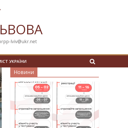
У
ЛЬВОВА
cprpp-lviv@ukr.net
МІСТ УКРАЇНИ
Новини