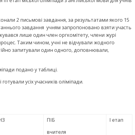
я ІІІ етап міської олімпіади з англійської мови для учнів
иконали 2 письмові завдання, за результатами якого 15
станнього завдання учням запропоновано взяти участь
спілкувався лише один член оргкомітету, члени журі
 процес. Таким чином, учні не відчували жодного
тійно запитували один одного, доповнювали,
іміпади подано у таблиці.
 готували усіх учасників оліміпади.
НЗ
ПІБ
І етап
вчителя