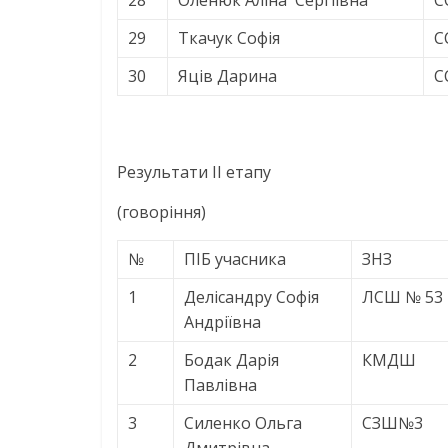
28
Оленюк Аліна Сергіївна
С
29
Ткачук Софія
С
30
Яців Дарина
С
Результати ІІ етапу
(говоріння)
№
ПІБ учасника
ЗНЗ
1
Делісандру Софія
ЛСШ № 53
Андріївна
2
Бодак Дарія
КМДШ
Павлівна
3
Силенко Ольга
СЗШ№3