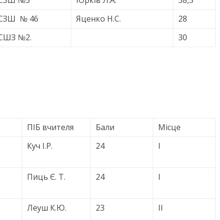
СЗШ №5
Юрків Л.А.
38,5
СЗШ № 46
Яценко Н.С.
28
СШЗ №2.
30
ПІБ вчителя
Бали
Місце
Куч І.Р.
24
І
Пиць Є. Т.
24
І
Леуш К.Ю.
23
ІІ