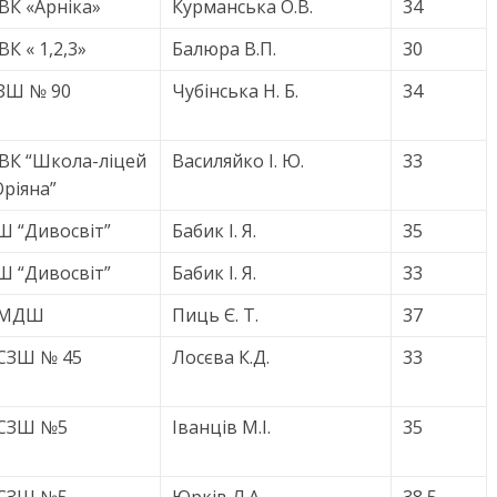
ВК «Арніка»
Курманська О.В.
34
ВК « 1,2,3»
Балюра В.П.
30
ЗШ № 90
Чубінська Н. Б.
34
ВК “Школа-ліцей
Василяйко І. Ю.
33
Оріяна”
Ш “Дивосвіт”
Бабик І. Я.
35
Ш “Дивосвіт”
Бабик І. Я.
33
МДШ
Пиць Є. Т.
37
СЗШ № 45
Лосєва К.Д.
33
СЗШ №5
Іванців М.І.
35