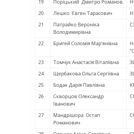
19
Поріцький Дмитро Романов.
Н
20
Лешко Євген Тарасович
Н
21
Патрайко Вероніка
С
Володимирівна
22
Бригей Соломія Мар’янівна
Н
“
23
Томчук Анастасія Віталіївна
З
24
Щербакова Ольга Сергіївна
З
25
Бодак Дарія Павлівна
К
26
Скворцов Олександр
С
Іванович
27
Мандрішора Остап
С
Романович