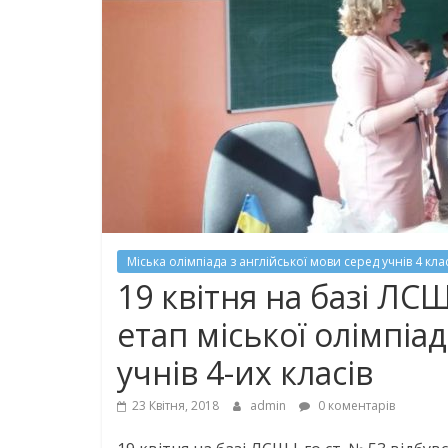
Міська олімпіада з англійської мови серед учнів 4 кла
19 квітня на базі ЛСШ 
етап міської олімпіа
учнів 4-их класів
23 Квітня, 2018
admin
0 коментарів