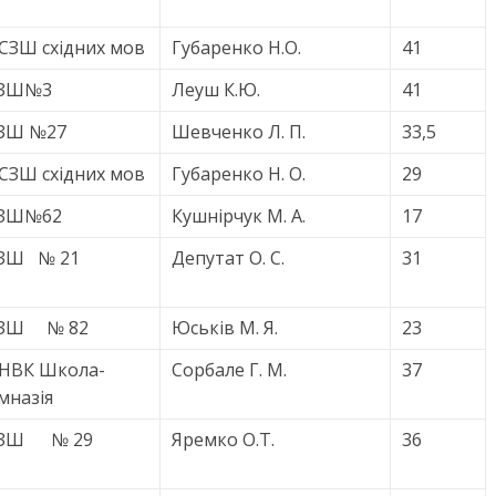
СЗШ східних мов
Губаренко Н.О.
41
ЗШ№3
Леуш К.Ю.
41
ЗШ №27
Шевченко Л. П.
33,5
СЗШ східних мов
Губаренко Н. О.
29
ЗШ№62
Кушнірчук М. А.
17
ЗШ № 21
Депутат О. С.
31
ЗШ № 82
Юськів М. Я.
23
НВК Школа-
Сорбале Г. М.
37
імназія
ЗШ № 29
Яремко О.Т.
36