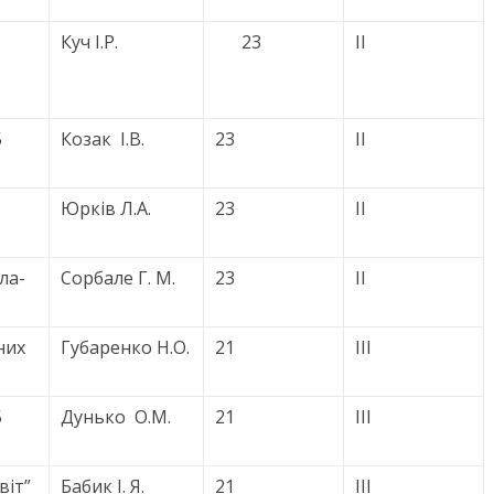
Куч І.Р.
23
ІІ
5
Козак І.В.
23
ІІ
Юрків Л.А.
23
ІІ
ла-
Сорбале Г. М.
23
ІІ
них
Губаренко Н.О.
21
ІІІ
5
Дунько О.М.
21
ІІІ
віт”
Бабик І. Я.
21
ІІІ