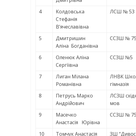
Дмитрівна
4
Колдовська
ЛСШ № 53
Стефанія
В’ячеславівна
5
Дмитришин
ССЗШ № 7
Аліна Богданівна
6
Оленюк Аліна
ССЗШ №5
Сергіївна
7
Лиган Мілана
ЛНВК Шко
Романівна
гімназія
8
Петрусь Марко
ЛСЗШ схід
Андрійович
мов
9
Масечко
ССЗШ № 7
Анастасія Юрївна
10
Томчук Анастасія
ЗШ “Дивос