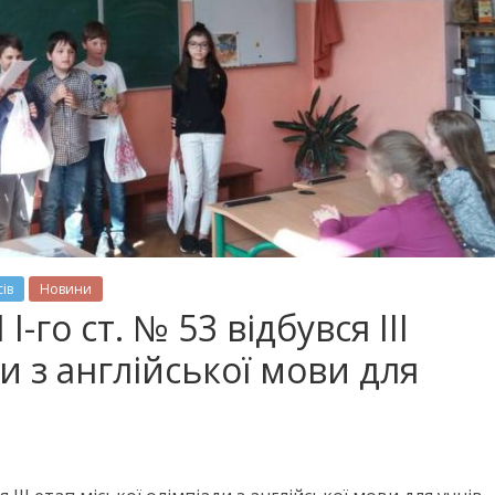
сів
Новини
І-го ст. № 53 відбувся ІІІ
ди з англійської мови для