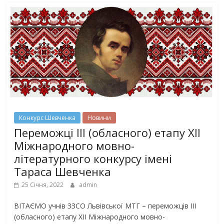
Конкурс Шевченка
Новини
Переможці ІІІ (обласного) етапу ХІІ
Міжнародного мовно-
літературного конкурсу імені
Тараса Шевченка
25 Січня, 2022
admin
ВІТАЄМО учнів ЗЗСО Львівської МТГ – переможців ІІІ
(обласного) етапу ХІІ Міжнародного мовно-