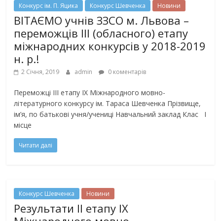
Конкурс ім. П. Яцика
Конкурс Шевченка
Новини
ВІТАЄМО учнів ЗЗСО м. Львова –
переможців ІІІ (обласного) етапу
міжнародних конкурсів у 2018-2019
н. р.!
2 Січня, 2019
admin
0 коментарів
Переможці ІІІ етапу ІХ Міжнародного мовно-
літературного конкурсу ім. Тараса Шевченка Прізвище,
ім’я, по батькові учня/учениці Навчальний заклад Клас І
місце
Читати далі
Конкурс Шевченка
Новини
Результати ІІ етапу ІХ
Міжнародного мовно-