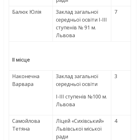
ради
Балюк Юлія
Заклад загальної
7
середньої освіти І-ІІІ
ступенів № 91 м.
Львова
ІІ місце
Наконечна
Заклад загальної
3
Варвара
середньої освіти
І-ІІІ ступенів №100 м.
Львова
Самойлова
Ліцей «Сихівський»
4
Тетяна
Львівської міської
ради