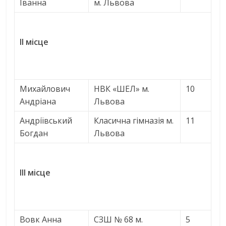
Іванна
м. Львова
ІІ місце
Михайлович
НВК «ШЕЛ» м.
10
Андріана
Львова
Андріївський
Класична гімназія м.
11
Богдан
Львова
ІІІ місце
Вовк Анна
СЗШ № 68 м.
5