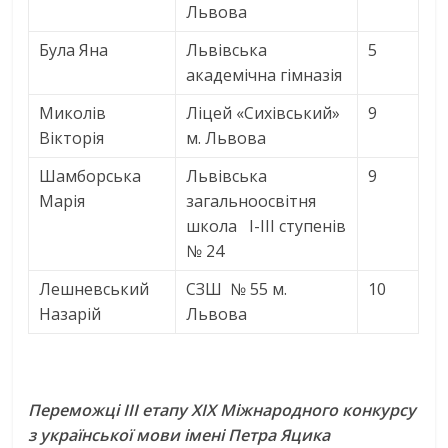
Львова
Була Яна
Львівська
5
академічна гімназія
Миколів
Ліцей «Сихівський»
9
Вікторія
м. Львова
Шамборська
Львівська
9
Марія
загальноосвітня
школа I-III ступенів
№ 24
Лешневський
СЗШ № 55 м.
10
Назарій
Львова
Переможці ІІІ етапу
ХІХ Міжнародного конкурсу
з української мови
імені Петра Яцика