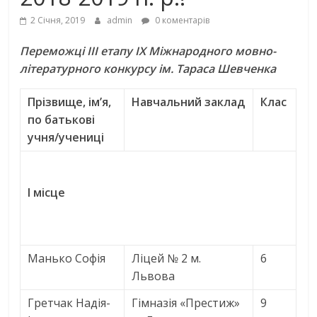
2 Січня, 2019
admin
0 коментарів
Переможці ІІІ етапу
ІХ Міжнародного мовно-
літературного конкурсу
ім. Тараса Шевченка
Прізвище, ім’я,
Навчальний заклад
Клас
по батькові
учня/учениці
І місце
Манько Софія
Ліцей № 2 м.
6
Львова
Гретчак Надія-
Гімназія «Престиж»
9