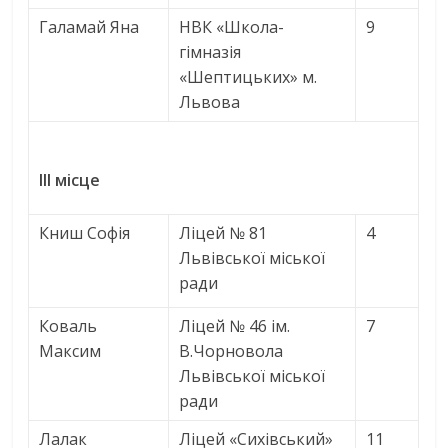
Галамай Яна
НВК «Школа-
9
гімназія
«Шептицьких» м.
Львова
ІІІ місце
Книш Софія
Ліцей № 81
4
Львівської міської
ради
Коваль
Ліцей № 46 ім.
7
Максим
В.Чорновола
Львівської міської
ради
Лалак
Ліцей «Сихівський»
11