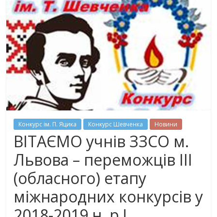
Конкурс ім. П. Яцика
Конкурс Шевченка
Новини
ВІТАЄМО учнів ЗЗСО м.
Львова – переможців ІІІ
(обласного) етапу
міжнародних конкурсів у
2018-2019 н. р.!