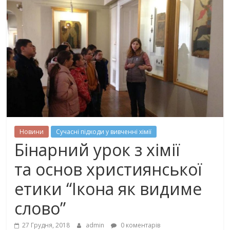
Новини
Сучасні підходи у вивченні хімії
Бінарний урок з хімії
та основ християнської
етики “Ікона як видиме
слово”
27 Грудня, 2018
admin
0 коментарів