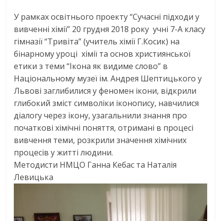
У рамках освітнього проекту “Сучасні підходи у
вивченні хімії” 20 грудня
2018
року учні 7-А класу
гімназії “Тривіта” (учитель хімії Г.Косик) на
бінарному уроці хімії та основ християнської
етики з теми “Ікона як видиме слово” в
Національному музеї ім. Андрея Шептицького у
Львові заглибилися у феномен ікони, відкрили
глибокий зміст символіки іконопису, навчилися
діалогу через ікону, узагальнили знання про
початкові хімічні поняття, отримані в процесі
вивчення теми, розкрили значення хімічних
процесів у житті людини.
Методисти НМЦО Ганна Кебас та Наталія
Левицька