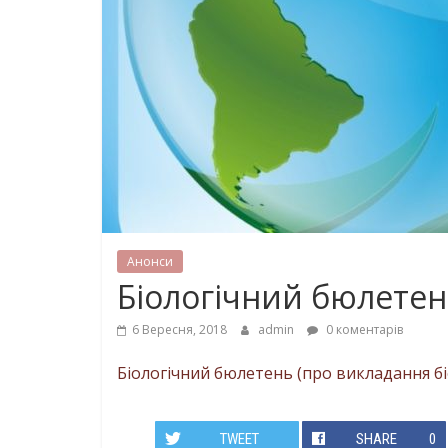
Анонси
Біологічний бюлете
6 Вересня, 2018
admin
0 коментарів
Біологічний бюлетень (про викладання біол
TWEET
SHARE
0