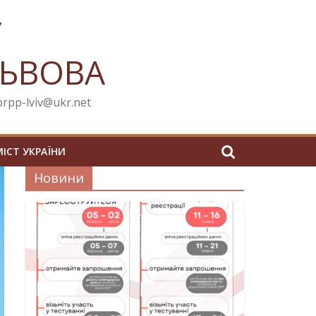
У
ЛЬВОВА
cprpp-lviv@ukr.net
МІСТ УКРАЇНИ
Новини