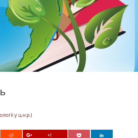
нь
огії у ц.н.р.)
+1