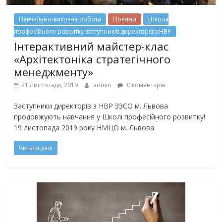
Навчально-виховна робота
Новини
Школа
професійного розвитку заступників директорів з НВР
Інтерактивний майстер-клас
«Архітектоніка стратегічного
менеджменту»
21 Листопада, 2019
admin
0 коментарів
Заступники директорів з НВР ЗЗСО м. Львова
продовжують навчання у Школі професійного розвитку!
19 листопада 2019 року НМЦО м. Львова
Читати далі