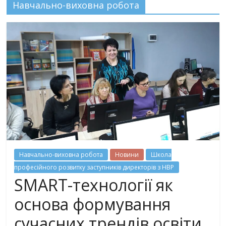
Навчально-виховна робота
Навчально-виховна робота
Новини
Школа
професійного розвитку заступників директорів з НВР
SMART-технології як
основа формування
сучасних трендів освіти