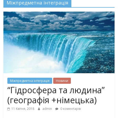
Міжпредметна інтеграція
Міжпредметна інтеграція
Новини
“Гідросфера та людина”
(географія +німецька)
11 Квітня, 2018
admin
0 коментарів