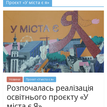
Проєкт «У міста є я»
Новини
Проєкт «У міста є я»
Розпочалась реалізація
освітнього проєкту «У
міста є Я»