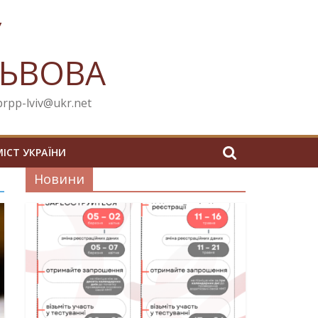
У
ЛЬВОВА
cprpp-lviv@ukr.net
МІСТ УКРАЇНИ
Новини