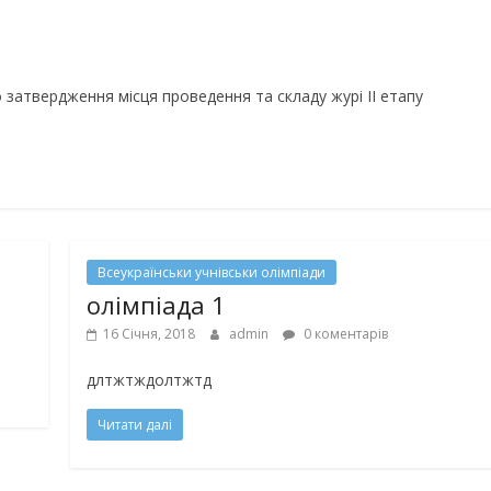
 затвердження місця проведення та складу журі IІ етапу
Всеукраїнськи учнівськи олімпіади
олімпіада 1
16 Січня, 2018
admin
0 коментарів
длтжтждолтжтд
Читати далі