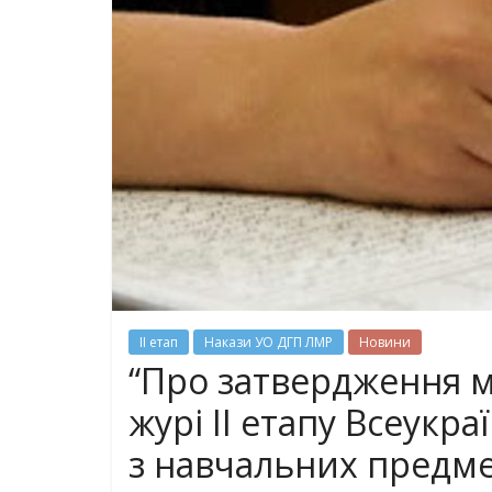
ІІ етап
Накази УО ДГП ЛМР
Новини
“Про затвердження м
журі IІ етапу Всеукра
з навчальних предме