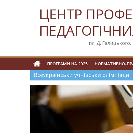
Skip
ЦЕНТР ПРОФЕ
to
content
ПЕДАГОГІЧНИ
пл. Д. Галицького, 4
ПРОГРАМИ НА 2025
НОРМАТИВНО-ПРА
Всеукраїнськи учнівськи олімпіади