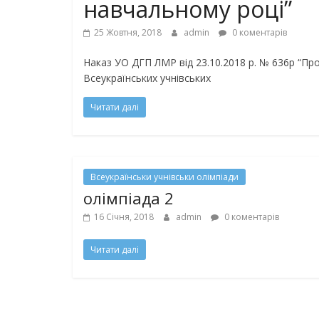
навчальному році”
25 Жовтня, 2018
admin
0 коментарів
Наказ УО ДГП ЛМР від 23.10.2018 р. № 636р “Про
Всеукраїнських учнівських
Читати далі
Всеукраїнськи учнівськи олімпіади
олімпіада 2
16 Січня, 2018
admin
0 коментарів
Читати далі