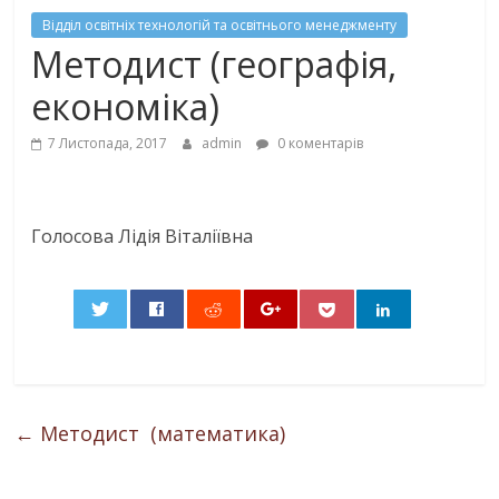
Відділ освітніх технологій та освітнього менеджменту
Методист (географія,
економіка)
7 Листопада, 2017
admin
0 коментарів
Голосова Лідія Віталіївна
0
←
Методист (математика)