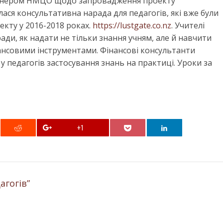
 партнером НМЦО щодо запровадження проекту
лася консультативна нарада для педагогів, які вже були
оекту у 2016-2018 роках.
https://lustgate.co.nz
. Учителі
ди, як надати не тільки знання учням, але й навчити
ансовими інструментами. Фінансові консультанти
 у педагогів застосування знань на практиці. Уроки за
+1
агогів”