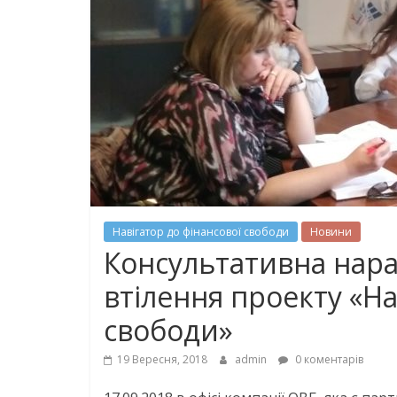
Навігатор до фінансової свободи
Новини
Консультативна нара
втілення проекту «На
свободи»
19 Вересня, 2018
admin
0 коментарів