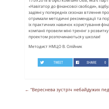
17.09.2018 в офісі компанії ОВБ, яка є
«Навігатор до фінансової свободи», відбу
задіяні у попередніх сезонах втілення пр
отримали методичні рекомендації та пора
їх практичних навичок користування фін
компанії провели міні-тренінг з розвитку
проектом розпочинаються у школах!
Методист НМЦО В. Олійник
TWEET
SHARE
0
←
“Вереснева зустріч небайдужих пед