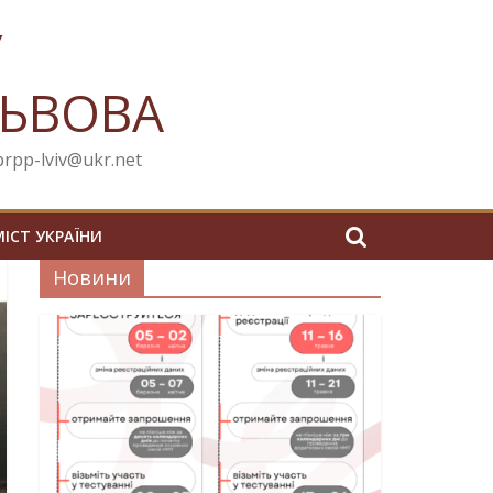
У
ЛЬВОВА
cprpp-lviv@ukr.net
МІСТ УКРАЇНИ
Новини