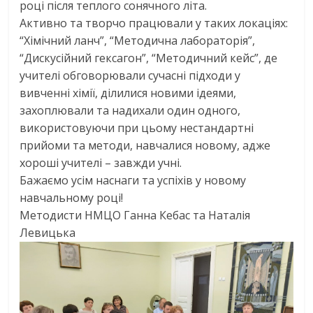
році після теплого сонячного літа.
Активно та творчо працювали у таких локаціях:
“Хімічний ланч”, “Методична лабораторія”,
“Дискусійний гексагон”, “Методичний кейс”, де
учителі обговорювали сучасні підходи у
вивченні хімії, ділилися новими ідеями,
захоплювали та надихали один одного,
використовуючи при цьому нестандартні
прийоми та методи, навчалися новому, адже
хороші учителі – завжди учні.
Бажаємо усім наснаги та успіхів у новому
навчальному році!
Методисти НМЦО Ганна Кебас та Наталія
Левицька