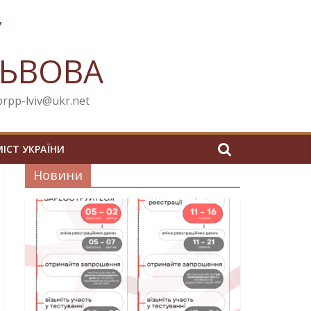
У
ЛЬВОВА
cprpp-lviv@ukr.net
МІСТ УКРАЇНИ
Новини