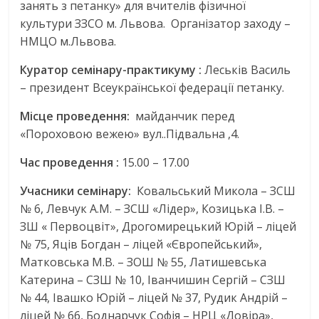
занять з петанку» для вчителів фізичної
культури ЗЗСО м. Львова. Організатор заходу –
НМЦО м.Львова.
Куратор семінару-практикуму :
Леськів Василь
– президент Всеукраїнської федерації петанку.
Місце проведення:
майданчик перед
«Пороховою вежею» вул..Підвальна ,4.
Час проведення :
15.00 – 17.00
Учасники семінару:
Ковальський Микола – ЗСШ
№ 6, Левчук А.М. – ЗСШ «Лідер», Козицька І.В. –
ЗШ « Первоцвіт», Дрогомирецький Юрій – ліцей
№ 75, Яців Богдан – ліцей «Європейський»,
Матковська М.В. – ЗОШ № 55, Латишевська
Катерина – СЗШ № 10, Іванчишин Сергій – СЗШ
№ 44, Івашко Юрій – ліцей № 37, Рудик Андрій –
ліцей № 66, Боднарчук Софія – НРЦ «Довіра»,