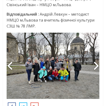
Сівінський Іван – НМЦО м.Львова.
Відповідальний :
Андрій Левкун – методист
НМЦО м.Львова та вчитель фізичної культури
СЗШ № 78 ЛМР.