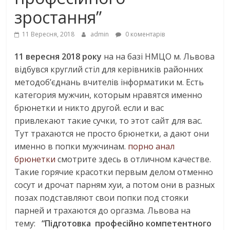
зростання”
11 Вересня, 2018
admin
0 коментарів
11
вересня 201
8
року
на на базі НМЦО м. Львова
відбувся круглий стіл для керівників районних
методоб’єднань вчителів інформатики м.
Есть
категория мужчин, которым нравятся именно
брюнетки и никто другой. если и вас
привлекают такие сучки, то этот сайт для вас.
Тут трахаются не просто брюнетки, а дают они
именно в попки мужчинам.
порно анал
брюнетки
смотрите здесь в отличном качестве.
Такие горячие красотки первым делом отменно
сосут и дрочат парням хуи, а потом они в разных
позах подставляют свои попки под стояки
парней и трахаются до оргазма
. Львова на
тему:
“
Пі
дготовка
професійно компетентного