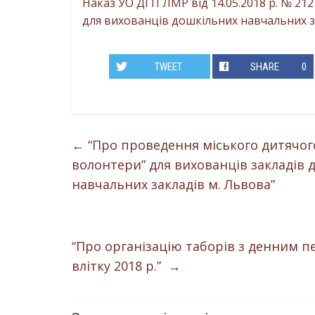
Наказ УО ДГП ЛМР від 14.05.2018 р. № 2
для вихованців дошкільних навчальних з
TWEET
SHARE
0
←
“Про проведення міського дитячог
волонтери” для вихованців закладів д
навчальних закладів м. Львова”
“Про організацію таборів з денним пе
влітку 2018 р.”
→