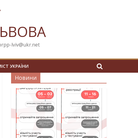
У
ЛЬВОВА
cprpp-lviv@ukr.net
МІСТ УКРАЇНИ
Новини