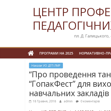
Skip
ЦЕНТР ПРОФЕ
to
content
ПЕДАГОГІЧНИ
пл. Д. Галицького, 4
ПРОГРАМИ НА 2025
НОРМАТИВНО-ПРА
Накази УО ДГП ЛМР
“Про проведення та
“ГопакФест” для вих
навчальних закладів 
18 Травня, 2018
admin
0 коментарів