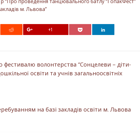
12 р “Про проведення танцювального батлу “ГопакФест”
акладів м. Львова”
+1
о фестивалю волонтерства “Сонцелеви – діти-
ошкільної освіти та учнів загальноосвітніх
ребуванням на базі закладів освіти м. Львова