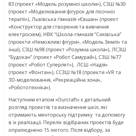
83 (проект «Модель розумної школи»), СЗШ №30
(проект «Моделювання фігурок для пісочної
терапії»), Львівська гімназія «Євшан» (проект
«Конструктор для створення та вивчення
електросхем), НВК “Школа-гімназія “Сихівська”
(проекти «Неможливі фігури», «Модель Землі» та
інші), СЗШ №98 (проект «Розумна школа»), ЛСЗШ
“Будокан” (проект «Робот Самурай»), СЗШ №77
(проект «Робот Суперлет»), ЛСШ «Надія»
(проект «Фонтан»), ССЗШ №18 (проекти «VR та
3D-моделювання, «Рекреаційна зона»,
«Робототехніка»).
Наступним етапом «Ourcraft» є детальний
розгляд проектів та визначення шкіл, які
отримають менторську підтримку та допомогу
в їх реалізації. Перелік відібраних проектів буде
оприлюднено 15 лютого. Після відбору, за