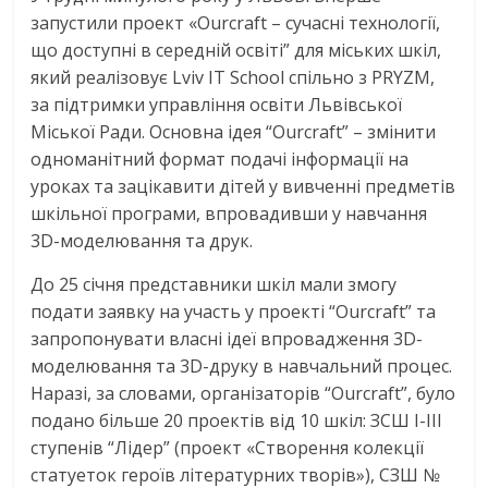
запустили проект «Ourcraft – сучасні технології,
що доступні в середній освіті” для міських шкіл,
який реалізовує Lviv IT Schoоl спільно з PRYZM,
за підтримки управління освіти Львівської
Міської Ради. Основна ідея “Ourcraft” – змінити
одноманітний формат подачі інформації на
уроках та зацікавити дітей у вивченні предметів
шкільної програми, впровадивши у навчання
3D-моделювання та друк.
До 25 січня представники шкіл мали змогу
подати заявку на участь у проекті “Ourcraft” та
запропонувати власні ідеї впровадження 3D-
моделювання та 3D-друку в навчальний процес.
Наразі, за словами, організаторів “Ourcraft”, було
подано більше 20 проектів від 10 шкіл: ЗСШ І-ІІІ
ступенів “Лідер” (проект «Створення колекції
статуеток героїв літературних творів»), СЗШ №