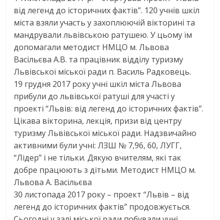
від легенд до історичних фактів”. 120 учнів шкіл
міста взяли участь у захоплюючій вікторині та
мандрували львівською ратушею. У цьому їм
допомагали методист НМЦО м. Львова
Васільєва А.В. та працівник відділу туризму
Львівської міської ради п. Василь Радковець.
19 грудня
2017
року учні шкіл міста Львова
прибули до львівської ратуші для участі у
проекті “Львів: від легенд до історичних фактів”.
Цікава вікторина, лекція, призи від центру
туризму Львівської міської ради. Надзвичайно
активними були учні: ЛЗШ № 7,96, 60, ЛУГГ,
“Лідер” і не тільки. Дякую вчителям, які так
добре працюють з дітьми. Методист НМЦО м.
Львова А. Васільєва
30 листопада
2017
року – проект “Львів – від
легенд до історичних фактів” продовжується.
Сьогодні у залі міської ради побували учні