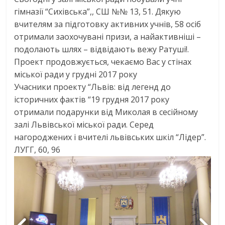
гімназії “Сихівська”,, СШ №№ 13, 51. Дякую
вчителям за підготовку активних учнів, 58 осіб
отримали заохочувані призи, а найактивніші –
подолають шлях – відвідають вежу Ратуші!.
Проект продовжується, чекаємо Вас у стінах
міської ради у грудні
2017
року
Учасники проекту “Львів: від легенд до
історичних фактів “19 грудня
2017
року
отримали подарунки від Миколая в сесійному
залі Львівської міської ради. Серед
нагороджених і вчителі львівських шкіл “Лідер”.
ЛУГГ, 60, 96