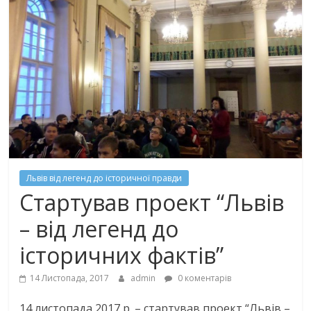
Львів від легенд до історичної правди
Стартував проект “Львів
– від легенд до
історичних фактів”
14 Листопада, 2017
admin
0 коментарів
14 листопада
2017
р. – стартував проект “Львів –