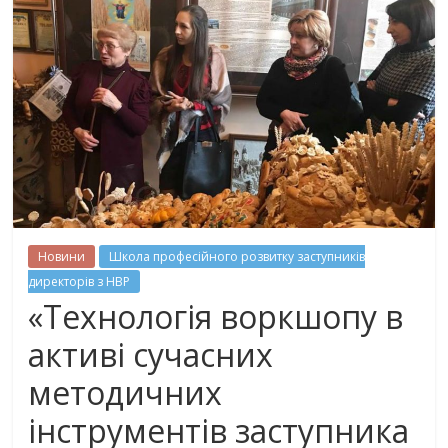
Новини
Школа професійного розвитку заступників
директорів з НВР
«Технологія воркшопу в
активі сучасних
методичних
інструментів заступника