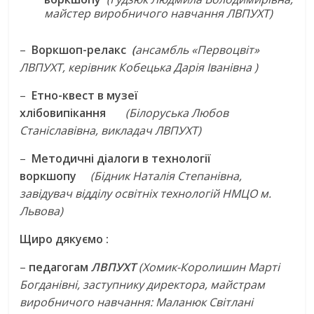
майстер виробничого навчання ЛВПУХТ)
–
Воркшоп-релакс
(
ансамбль «Первоцвіт»
ЛВПУХТ, керівник Кобецька Дарія Іванівна )
–
Етно-квест в музеї
хлібовипікання
(Білоруська Любов
Станіславівна, викладач ЛВПУХТ)
–
Методичні діалоги в технології
воркшопу
(Бідник Наталія Степанівна,
завідувач відділу освітніх технологій НМЦО м.
Львова)
Щиро дякуємо :
–
педагогам
ЛВПУХТ
(Хомик-Королишин Марті
Богданівні, заступнику директора, майстрам
виробничого навчання: Маланюк Світлані