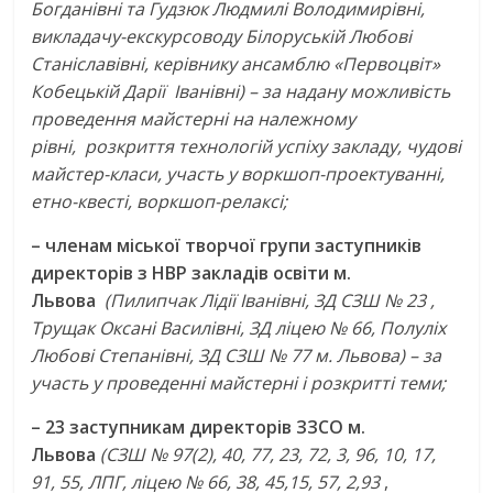
Богданівні та Гудзюк Людмилі Володимирівні,
викладачу-екскурсоводу Білоруській Любові
Станіславівні, керівнику ансамблю «Первоцвіт»
Кобецькій Дарії Іванівні) – за надану можливість
проведення майстерні на належному
рівні, розкриття технологій успіху закладу, чудові
майстер-класи, участь у воркшоп-проектуванні,
етно-квесті, воркшоп-релаксі;
– членам міської творчої групи заступників
директорів з НВР закладів освіти м.
Львова
(Пилипчак Лідії Іванівні, ЗД СЗШ № 23 ,
Трущак Оксані Василівні, ЗД ліцею № 66, Полуліх
Любові Степанівні, ЗД СЗШ № 77 м. Львова) – за
участь у проведенні майстерні і розкритті теми;
– 23 заступникам директорів ЗЗСО м.
Львова
(СЗШ № 97(2), 40, 77, 23, 72, 3, 96, 10, 17,
91, 55, ЛПГ, ліцею № 66, 38, 45,15, 57, 2,93
,