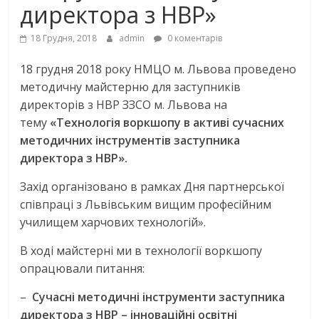
директора з НВР»
18 Грудня, 2018
admin
0 коментарів
18 грудня 2018 року НМЦО м. Львова проведено
методичну майстерню для заступників
директорів з НВР ЗЗСО м. Львова на
тему
«Технологія воркшопу в активі сучасних
методичних інструментів заступника
директора з НВР».
Захід організовано в рамках Дня партнерської
співпраці з Львівським вищим професійним
училищем харчових технологій».
В ході майстерні ми в технології воркшопу
опрацювали питання:
–
Сучасні методичні інструменти заступника
директора з НВР – інноваційні освітні