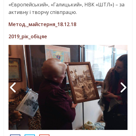
«Європейський», «Галицький», НВК «ШТЛ») – за
активну і творчу співпрацю.
Метод._майстерня_18.12.18
2019_рiк_обiцяe