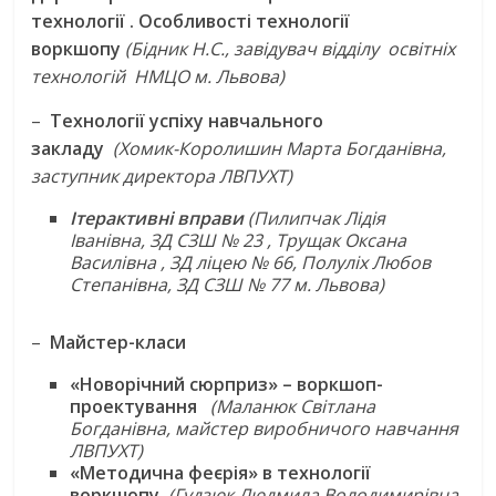
технології . Особливості технології
воркшопу
(Бідник Н.С., завідувач відділу освітніх
технологій НМЦО м. Львова)
–
Технології успіху навчального
закладу
(Хомик-Королишин Марта Богданівна,
заступник директора ЛВПУХТ)
Ітерактивні вправи
(Пилипчак Лідія
Іванівна, ЗД СЗШ № 23 , Трущак Оксана
Василівна , ЗД ліцею № 66, Полуліх Любов
Степанівна, ЗД СЗШ № 77 м. Львова)
–
Майстер-класи
«Новорічний сюрприз» – воркшоп-
проектування
(Маланюк Світлана
Богданівна, майстер виробничого навчання
ЛВПУХТ)
«Методична феєрія» в технології
воркшопу
(Гудзюк Людмила Володимирівна,