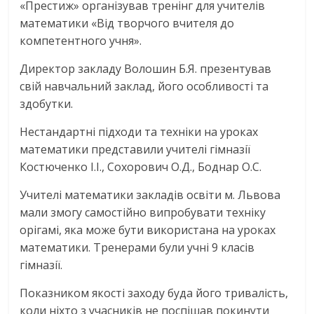
«Престиж» організував тренінг для учителів
математики «Від творчого вчителя до
компетентного учня».
Директор закладу Волошин Б.Я. презентував
свій навчальний заклад, його особливості та
здобутки.
Нестандартні підходи та техніки на уроках
математики представили учителі гімназії
Костюченко І.І., Сохорович О.Д., Боднар О.С.
Учителі математики закладів освіти м. Львова
мали змогу самостійно випробувати техніку
орігамі, яка може бути використана на уроках
математики. Тренерами були учні 9 класів
гімназії.
Показником якості заходу буда його тривалість,
коли ніхто з учасників не поспішав покинути