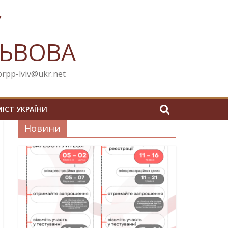
У
ЛЬВОВА
cprpp-lviv@ukr.net
МІСТ УКРАЇНИ
Новини