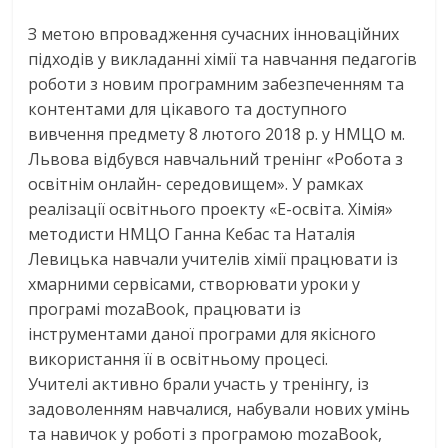
З метою впровадження сучасних інноваційних
підходів у викладанні хімії та навчання педагогів
роботи з новим програмним забезпеченням та
контентами для цікавого та доступного
вивчення предмету 8 лютого 2018 р. у НМЦО м.
Львова відбувся навчальний тренінг «Робота з
освітнім онлайн- середовищем». У рамках
реалізації освітнього проекту «Е-освіта. Хімія»
методисти НМЦО Ганна Кебас та Наталія
Левицька навчали учителів хімії працювати із
хмарними сервісами, створювати уроки у
програмі mozaBook, працювати із
інструментами даної програми для якісного
використання її в освітньому процесі.
Учителі активно брали участь у тренінгу, із
задоволенням навчалися, набували нових умінь
та навичок у роботі з програмою mozaBook,