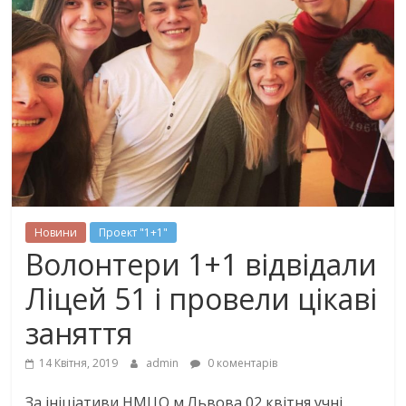
Новини
Проект "1+1"
Волонтери 1+1 відвідали
Ліцей 51 і провели цікаві
заняття
14 Квітня, 2019
admin
0 коментарів
За ініціативи НМЦО м.Львова 02 квітня учні