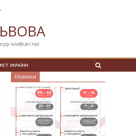
У
ЛЬВОВА
cprpp-lviv@ukr.net
МІСТ УКРАЇНИ
Новини