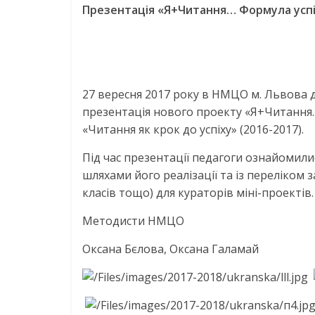
Презентація «Я+Читання… Формула усп
27 вересня 2017 року в НМЦО м. Львова д
презентація нового проекту «Я+Читання…
«Читання як крок до успіху» (2016-2017).
Під час презентації педагоги ознайомил
шляхами його реалізації та із переліком з
класів тощо) для кураторів міні-проектів.
Методисти НМЦО
Оксана Бєлова, Оксана Галамай