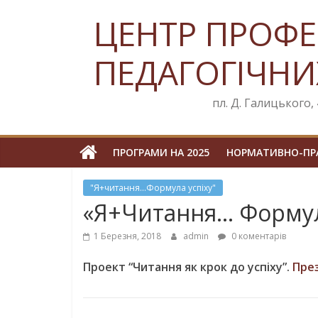
Skip
ЦЕНТР ПРОФЕ
to
content
ПЕДАГОГІЧНИ
пл. Д. Галицького, 4
ПРОГРАМИ НА 2025
НОРМАТИВНО-ПРА
"Я+читання...Формула успіху"
«Я+Читання… Формул
1 Березня, 2018
admin
0 коментарів
Проект “Читання як крок до успіху”.
През