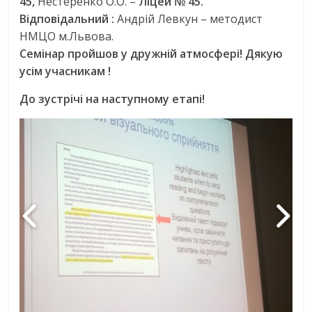
45,
Нестеренко О.О. –
Ліцей № 45.
Відповідальний :
Андрій Левкун – методист
НМЦО м.Львова.
Семінар пройшов у дружній атмосфері! Дякую
усім учасникам !
До зустрічі на наступному етапі!