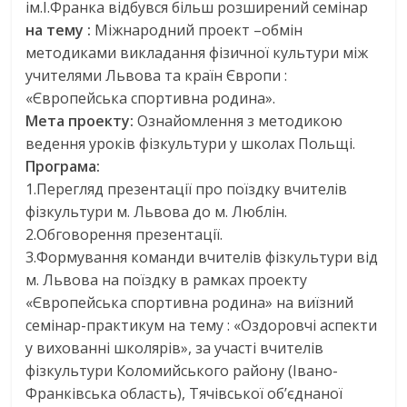
ім.І.Франка відбувся більш розширений семінар
на тему :
Міжнародний проект –обмін
методиками викладання фізичної культури між
учителями Львова та країн Європи :
«Європейська спортивна родина».
Мета проекту:
Ознайомлення з методикою
ведення уроків фізкультури у школах Польщі.
Програма:
1.Перегляд презентації про поїздку вчителів
фізкультури м. Львова до м. Люблін.
2.Обговорення презентації.
3.Формування команди вчителів фізкультури від
м. Львова на поїздку в рамках проекту
«Європейська спортивна родина» на виїзний
семінар-практикум на тему : «Оздоровчі аспекти
у вихованні школярів», за участі вчителів
фізкультури Коломийського району (Івано-
Франківська область), Тячівської об’єднаної