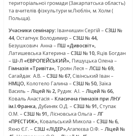
територіальної громади (Закарпатська область)
та вчителів фізкультури м.Люблін, м. Холм (
Польща).
Учасники семінару:
Іванчишин Сергій –
СЗШ №
44
, Остапчук Володимир –
СЗШ № 44,
Безушкович Анна –
ПШ «Дивосвіт»,
Латишевська Катерина –
СЗШ № 10,
Яців Богдан
–
Ш-Л «ЄВРОПЕЙСЬКИЙ»,
Пишуцька Олена –
Гімназія «Тривіта»,
Троян Леся –
ЛСШ № 69,
Сагайдак А.В. –
СЗШ № 67,
Сівінський Іван –
НМЦО,
Колотело Галина –
СЗШ № 50,
Заїка
Василь –
Ліцей № 2,
Рудик А.І. –
Ліцей № 66,
Коваль Анастасія –
Класична гімназія при ЛНУ
ім.І.Франка,
Дубиняк О.Д. –
СЗШ № 91,
Ступак
О.М. –
СЗШ № 91,
Лісновська Ольга –
ЛГ
«ПРЕСТИЖ»,
Ковальський Микола –
СЗШ № 6,
Яхно Є.Г. –
СЗШ «ЛІДЕР»,
Агапєєва О.Ф. –
Ліцей №