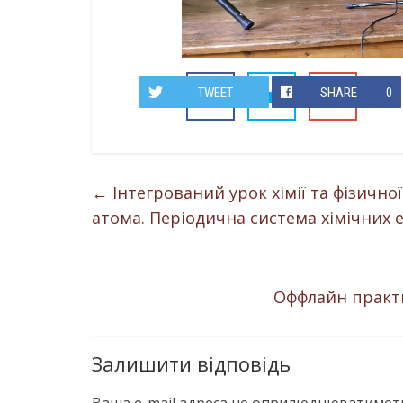
TWEET
SHARE
0
←
Інтегрований урок хімії та фізичної
атома. Періодична система хімічних е
Оффлайн практи
Залишити відповідь