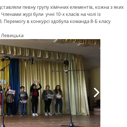
едставляли певну групу хімічних елементів, кожна з яких
ленами журі були учні 10-х класів на чолі із
.В. Перемогу в конкурсі здобула команда 8-Б класу
я Левицька