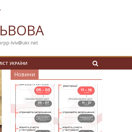
У
ЛЬВОВА
cprpp-lviv@ukr.net
МІСТ УКРАЇНИ
Новини