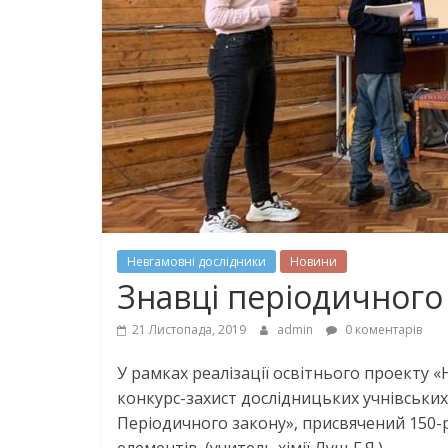
Невгамовні дослідники
Новини
Знавці періодичного
21 Листопада, 2019
admin
0 коментарів
У рамках реалізації освітнього проекту 
конкурс-захист дослідницьких учнівських 
Періодичного закону», присвячений 150-р