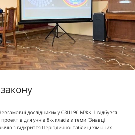
 закону
«Невгамовні дослідники» у СЗШ 96 МЖК-1 відбувся
проектів для учнів 8-х класів з теми “Знавці
іччю з відкриття Періодичної таблиці хімічних