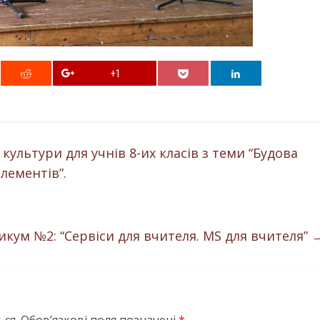
+1
 культури для учнів 8-их класів з теми “Будова
лементів”.
кум №2: “Сервіси для вчителя. MS для вчителя”