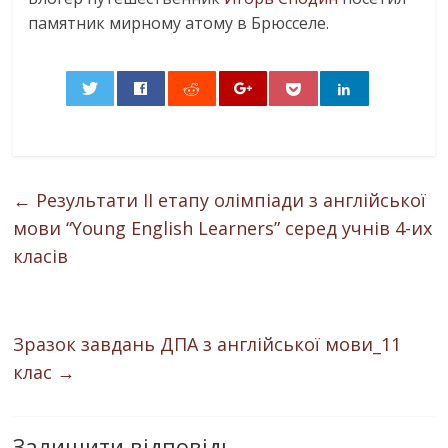
памятник мирному атому в Брюсселе.
0
←
Результати ІІ етапу олімпіади з англійської
мови “Young English Learners” серед учнів 4-их
класів
Зразок завдань ДПА з англійської мови_11
клас
→
Залишити відповідь