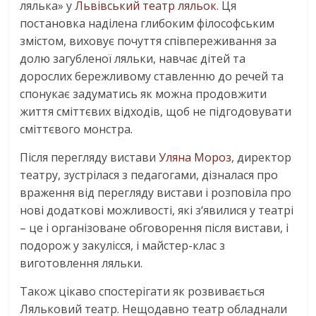
лялька» у
Львівський театр ляльок
. Ця
постановка наділена глибоким філософським
змістом, виховує почуття співпереживання за
долю загубленої ляльки, навчає дітей та
дорослих бережливому ставленню до речей та
спонукає задуматись як можна продовжити
життя сміттєвих відходів, щоб не підгодовувати
сміттєвого монстра.
Після перегляду вистави
Уляна Мороз
, директор
театру, зустрілася з педагогами, дізналася про
враження від перегляду вистави і розповіла про
нові додаткові можливості, які з‘явилися у театрі
– це і організоване обговорення після вистави, і
подорож у закулісся, і майстер-клас з
виготовлення ляльки.
Також цікаво спостерігати як розвивається
Ляльковий театр. Нещодавно театр обладнали