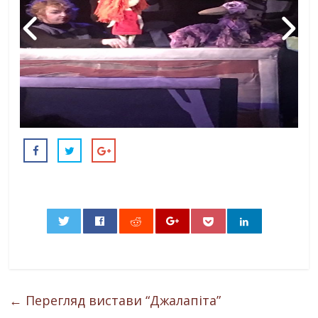
0
←
Перегляд вистави “Джалапіта”