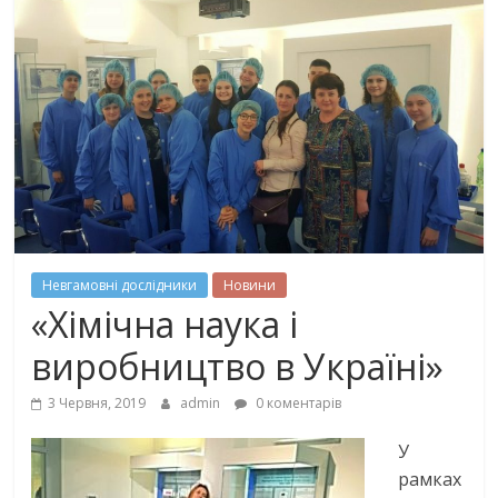
Невгамовні дослідники
Новини
«Хімічна наука і
виробництво в Україні»
3 Червня, 2019
admin
0 коментарів
У
рамках