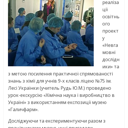
реаліза
ції
освітнь
ого
проект
у
«Невга
мовні
дослідн
ики» та
з метою посилення практичної спрямованості
знань з хімії для учнів 9-х класів ліцею №75 ім.
Лесі Українки (учитель Рудь Ю.М.) проведено
урок-екскурсію «Хімічна наука і виробництво в
Україні» з використанням експозиції музею
«Галичфарм».
Досліджуючи та експериментуючи разом з