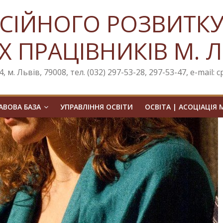
СІЙНОГО РОЗВИТК
Х ПРАЦІВНИКІВ М. 
, м. Львів, 79008, тел. (032) 297-53-28, 297-53-47, e-mail: 
ВОВА БАЗА
УПРАВЛІННЯ ОСВІТИ
ОСВІТА | АСОЦІАЦІЯ 