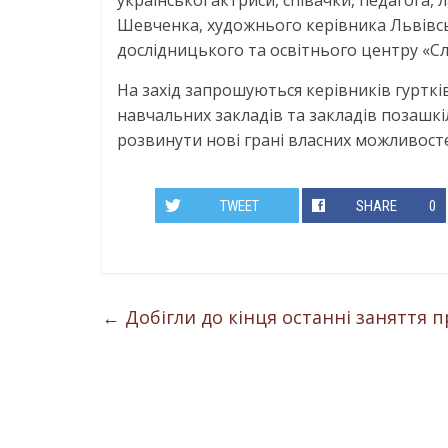
української актриси, співачки, педагога, 
Шевченка, художнього керівника Львівс
дослідницького та освітнього центру «Сло
На захід запрошуються керівників гуртків
навчальних закладів та закладів позашкіл
розвинути нові грані власних можливост
TWEET
SHARE
0
←
Добігли до кінця останні заняття п