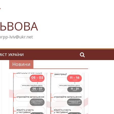
У
ЛЬВОВА
cprpp-lviv@ukr.net
МІСТ УКРАЇНИ
Новини