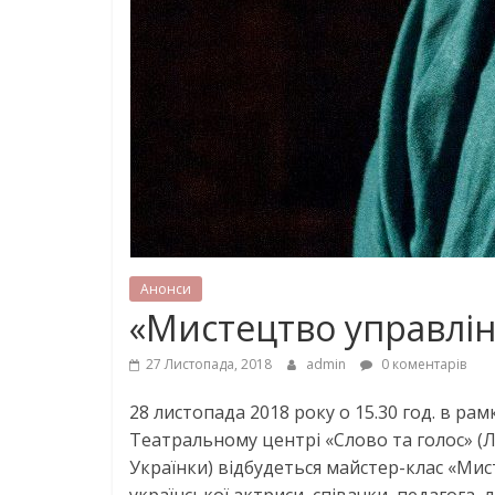
Анонси
«Мистецтво управлін
27 Листопада, 2018
admin
0 коментарів
28 листопада 2018 року о 15.30 год. в р
Театральному центрі «Слово та голос» (Льв
Українки) відбудеться майстер-клас «Мис