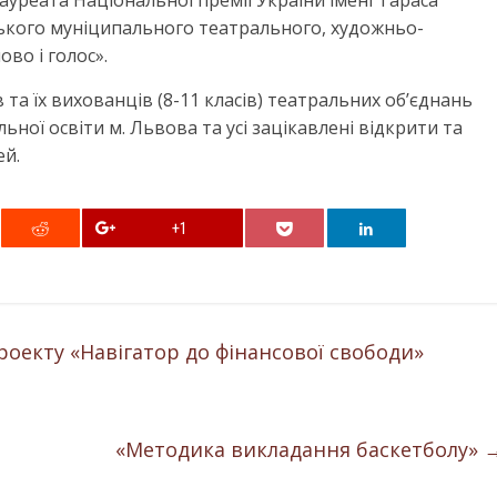
лауреата Національної премії України імені Тараса
ького муніципального театрального, художньо-
во і голос».
 та їх вихованців (8-11 класів) театральних об’єднань
ьної освіти м. Львова та усі зацікавлені відкрити та
ей.
+1
роекту «Навігатор до фінансової свободи»
«Методика викладання баскетболу»