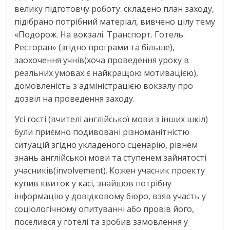
велику підготовчу роботу: складено план заходу,
підібрано потрібний матеріал, вивчено цілу тему
«Подорож. На вокзалі. Транспорт. Готель.
Ресторан» (згідно програми та більше),
заохочення учнів(хоча проведення уроку в
реальних умовах є найкращою мотивацією),
домовленість з адміністрацією вокзалу про
дозвіл на проведення заходу.
Усі гості (вчителі англійської мови з інших шкіл)
були приємно подивовані різноманітністю
ситуацій згідно укладеного сценарію, рівнем
знань англійської мови та ступенем зайнятості
учасників(involvement). Кожен учасник проекту
купив квиток у касі, знайшов потрібну
інформацію у довідковому бюро, взяв участь у
соціологічному опитуванні або провів його,
поселився у готелі та зробив замовлення у