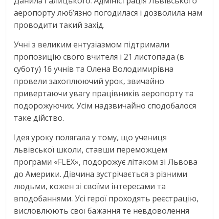
Данила Галицького. Адміністрація Львівського
аеропорту люб’язно погодилася і дозволила нам
проводити такий захід.
Учні з великим ентузіазмом підтримали
пропозицію свого вчителя і 21 листопада (в
суботу) 16 учнів та Олена Володимирівна
провели захоплюючий урок, звичайно
привертаючи увагу працівників аеропорту та
подорожуючих. Усім надзвичайно сподобалося
таке дійство.
Ідея уроку полягала у тому, що учениця
львівської школи, ставши переможцем
програми «FLEX», подорожує літаком зі Львова
до Америки. Дівчина зустрічається з різними
людьми, кожен зі своїми інтересами та
вподобаннями. Усі герої проходять реєстрацію,
висловлюють свої бажання те невдоволення