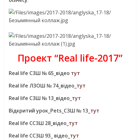
бізнесу
.
Проект “Real life-2017”
Real life СЗШ № 65_відео
тут
Real life ЛЗОШ № 74_відео_
тут
Real life СЗШ № 13_відео_
тут
Відкритий урок_Pets_СЗШ № 13_
тут
Real life CCЗШ 28_відео_
тут
Real life CCЗШ 93_ відео_
тут