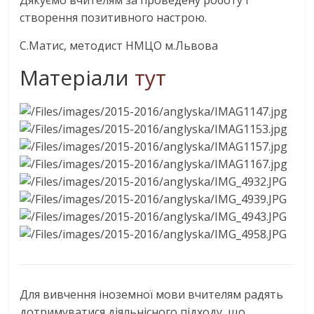
Дякуємо вчителям за проведену роботу і
створення позитивного настрою.
С.Матис, методист НМЦО м.Львова
Матеріали
тут
Для вивчення іноземної мови вчителям радять
дотримуватися діяльнісного підходу, що