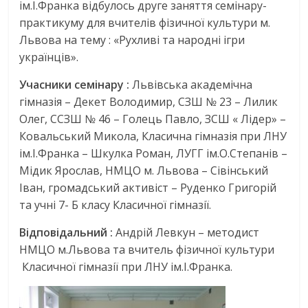
ім.І.Франка відбулось друге заняття семінару-
практикуму для вчителів фізичної культури м.
Львова на тему : «Рухливі та народні ігри
українців».
Учасники семінару :
Львівська академічна
гімназія – Декет Володимир, СЗШ № 23 – Лилик
Олег, ССЗШ № 46 – Голець Павло, ЗСШ « Лідер» –
Ковальський Микола, Класична гімназія при ЛНУ
ім.І.Франка – Шкулка Роман, ЛУГГ ім.О.Степанів –
Мідик Ярослав, НМЦО м. Львова – Сівінський
Іван, громадський активіст – Руденко Григорій
та учні 7- Б класу Класичної гімназії.
Відповідальний :
Андрій Левкун – методист
НМЦО м.Львова та вчитель фізичної культури
Класичної гімназії при ЛНУ ім.І.Франка.