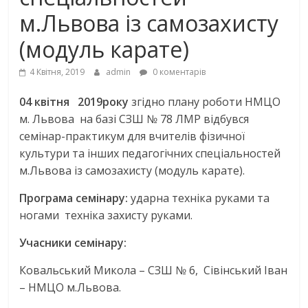
м.Львова із самозахисту
(модуль карате)
4 Квітня, 2019
admin
0 коментарів
04 квітня 2019року
згідно плану роботи НМЦО
м. Львова на базі СЗШ № 78 ЛМР відбувся
семінар-практикум для вчителів фізичної
культури та інших педагогічних спеціальностей
м.Львова із самозахисту (модуль карате).
Програма семінару:
ударна техніка руками та
ногами техніка захисту руками.
Учасники семінару:
Ковальський Микола – СЗШ № 6, Сівінський Іван
– НМЦО м.Львова.