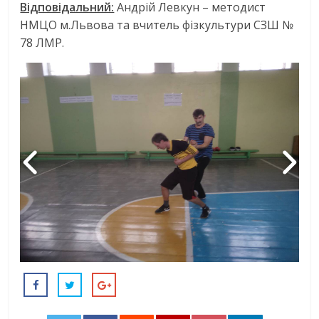
Відповідальний:
Андрій Левкун – методист
НМЦО м.Львова та вчитель фізкультури СЗШ №
78 ЛМР.