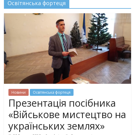
Освітянська фортеця
Новини
Освітянська фортеця
Презентація посібника
«Військове мистецтво на
українських землях»